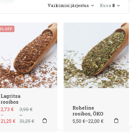
Vaikimisi järjestus
Kuva
8
2% OFF
Lagritsa
rooibos
Roheline
2,73
€
3,90
€
rooibos, ÖKO
–
–
21,25
€
31,25
€
5,50
€
–
22,00
€