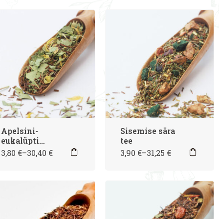
Apelsini-
Sisemise sära
eukalüpti
tee
rooibos, ÖKO
3,80
€
–
30,40
€
3,90
€
–
31,25
€