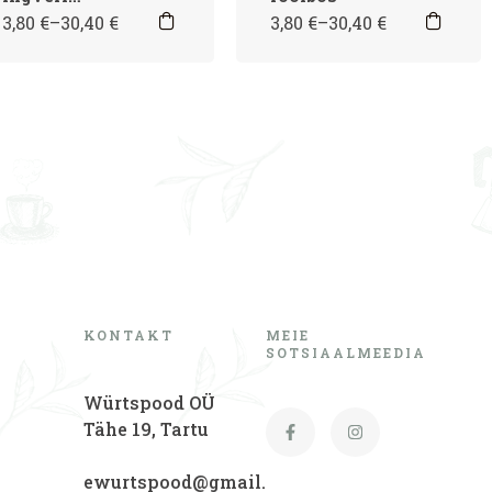
rooibose tee
3,80
€
–
30,40
€
3,80
€
–
30,40
€
KONTAKT
MEIE
SOTSIAALMEEDIA
Würtspood OÜ
Tähe 19, Tartu
ewurtspood@gmail.