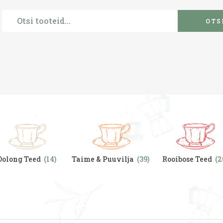
OTS
Oolong Teed
(14)
Taime & Puuvilja
(39)
Rooibose Teed
(2