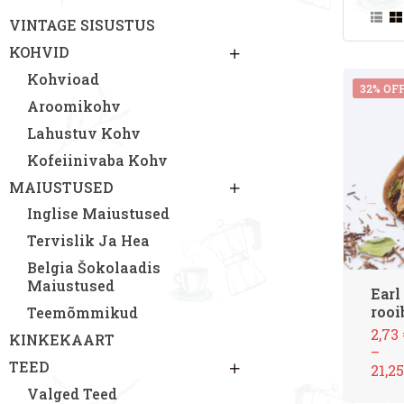
VINTAGE SISUSTUS
KOHVID
Kohvioad
32% OF
Aroomikohv
Lahustuv Kohv
Kofeiinivaba Kohv
MAIUSTUSED
Inglise Maiustused
Tervislik Ja Hea
Belgia Šokolaadis
Maiustused
Earl
rooi
Teemõmmikud
2,73
KINKEKAART
–
TEED
21,2
Valged Teed