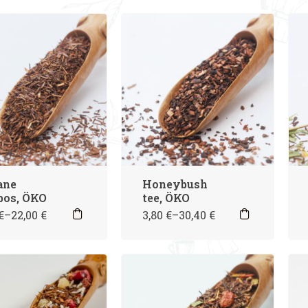
ane
Honeybush
bos, ÖKO
tee, ÖKO
€
–
22,00
€
3,80
€
–
30,40
€