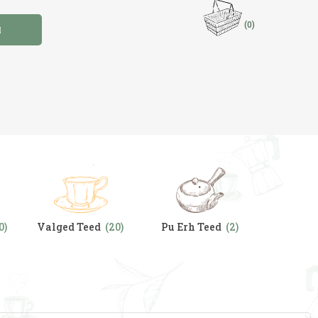
(0)
I
0)
Valged Teed
(20)
Pu Erh Teed
(2)
Chai & V