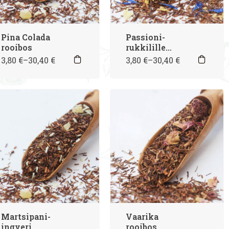
Pina Colada
Passioni-
rooibos
rukkilille
rooibos
3,80
€
–
30,40
€
3,80
€
–
30,40
€
Martsipani-
Vaarika
ingveri
rooibos