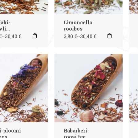
aki-
Limoncello
vli
rooibos
bos
€
–
30,40
€
3,80
€
–
30,40
€
i-ploomi
Rabarberi-
bos
roosi tee