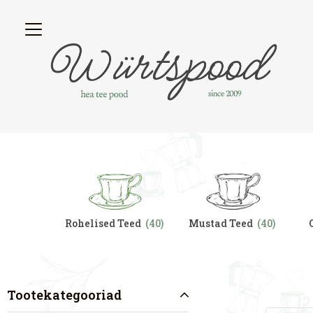
tegory
Rohelised Teed
(40)
Mustad Teed
(40)
Tootekategooriad