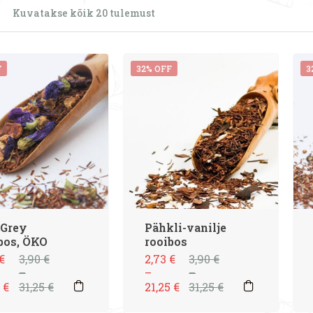
Kuvatakse kõik 20 tulemust
F
32% OFF
3
 Grey
Pähkli-vanilje
bos, ÖKO
rooibos
€
3,90
€
2,73
€
3,90
€
–
–
–
5
€
31,25
€
21,25
€
31,25
€