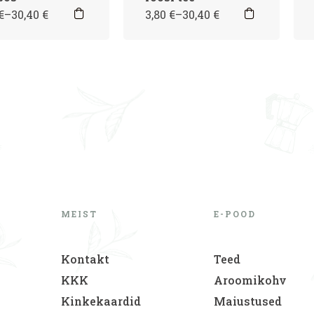
€
–
30,40
€
3,80
€
–
30,40
€
MEIST
E-POOD
Kontakt
Teed
KKK
Aroomikohv
Kinkekaardid
Maiustused