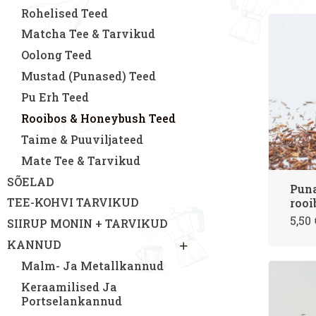
Rohelised Teed
Matcha Tee & Tarvikud
Oolong Teed
Mustad (punased) Teed
Pu Erh Teed
Rooibos & Honeybush Teed
Taime & Puuviljateed
Mate Tee & Tarvikud
SÕELAD
Pun
TEE-KOHVI TARVIKUD
rooi
5,50
SIIRUP MONIN + TARVIKUD
KANNUD
Malm- Ja Metallkannud
Keraamilised Ja
Portselankannud