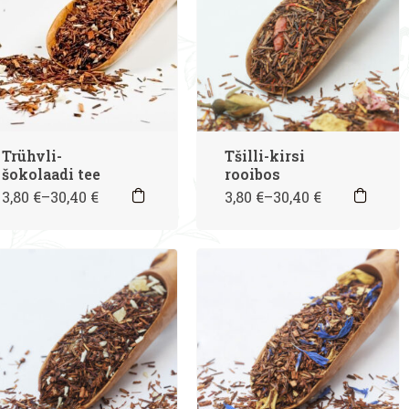
Trühvli-
Tšilli-kirsi
šokolaadi tee
rooibos
3,80
€
–
30,40
€
3,80
€
–
30,40
€