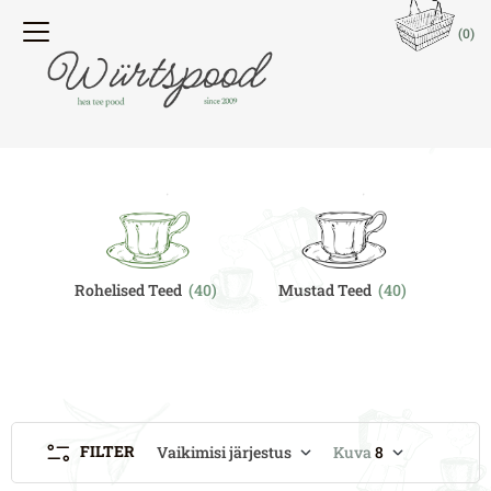
(0)
Rohelised Teed
(40)
Mustad Teed
(40)
O
FILTER
Vaikimisi järjestus
Kuva
8