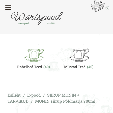
(0)
Rohelised Teed
(40)
Mustad Teed
(40)
O
Esileht
/
E-pood
/
SIIRUP MONIN +
TARVIKUD
/
MONIN siirup Põldmarja 700ml