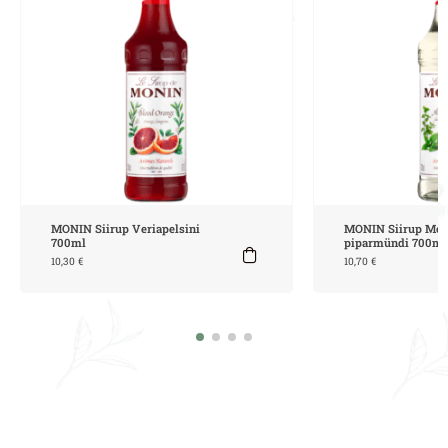
MONIN Siirup Veriapelsini
MONIN Siirup Moji
700ml
piparmündi 700ml
10,30
€
10,70
€