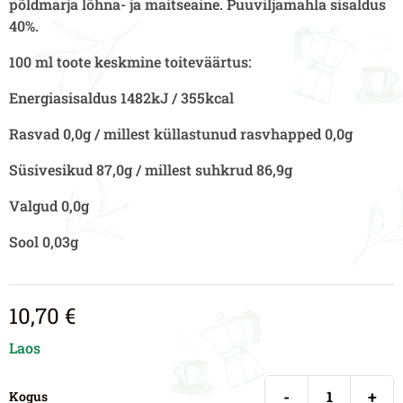
põldmarja lõhna- ja maitseaine. Puuviljamahla sisaldus
40%.
100 ml toote keskmine toiteväärtus:
Energiasisaldus 1482kJ / 355kcal
Rasvad 0,0g / millest küllastunud rasvhapped 0,0g
Süsivesikud 87,0g / millest suhkrud 86,9g
Valgud 0,0g
Sool 0,03g
10,70
€
Laos
-
+
Kogus