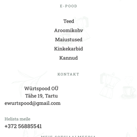
E-POOD
Teed
Aroomikohv
Maiustused
Kinkekarbid
Kannud
KONTAKT
Würtspood OÜ
Tähe 19, Tartu
ewurtspood@gmail.com
Helista meile
+372 56885541
MEIE SOTSIAALMEEDIA