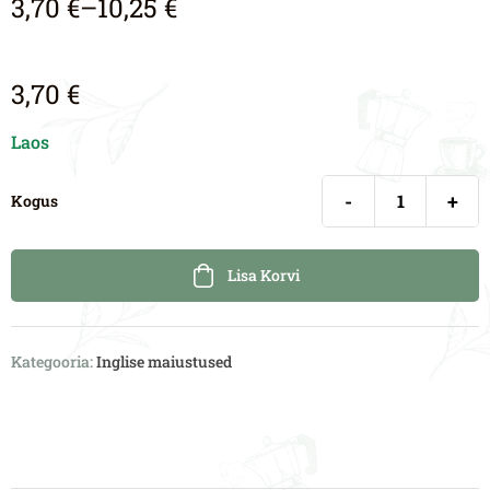
3,70
€
–
10,25
€
3,70
€
Laos
-
+
Kogus
Lisa Korvi
Kategooria:
Inglise maiustused