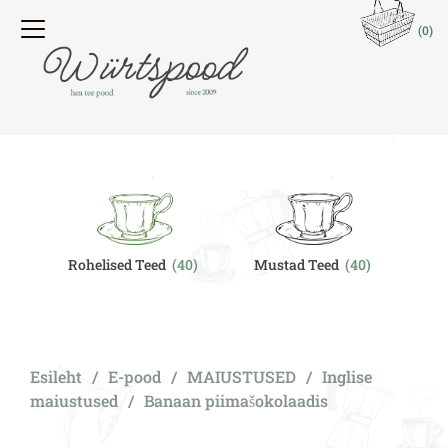
(0)
Rohelised Teed
(40)
Mustad Teed
(40)
O
Esileht
/
E-pood
/
MAIUSTUSED
/
Inglise
maiustused
/
Banaan piimašokolaadis