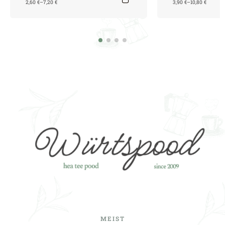
2,60
€
–
7,20
€
3,90
€
–
10,80
€
MEIST