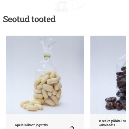
Seotud tooted
Kreeka pähkel tu
Apelsinikoor jogurtis
šokolaadis