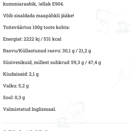
kummiaraabik, šellak E904.
Võib sisaldada maapähkli jääke!
Toiteväärtus 100g toote kohta:
Energiat: 2222 kj / 531 kcal
Rasvu/Küllastunud rasvu: 30,1 g / 21,2 g
Süsivesikuid, millest suhkrud: 59,3 g / 47,4 g
Kiudaineid: 2,1 g
Valku: 5,2 g
Sool: 0,3 g
Valmistatud Inglismaal.