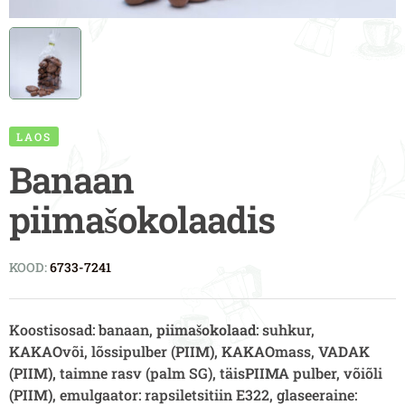
LAOS
Banaan
piimašokolaadis
KOOD:
6733-7241
Koostisosad: banaan,
piimašokolaad
: suhkur,
KAKAO
või, lõssipulber (
PIIM)
,
KAKAO
mass,
VADAK
(PIIM),
taimne rasv (palm SG), täis
PIIMA
pulber, võiõli
(PIIM)
, emulgaator: rapsiletsitiin E322, glaseeraine: