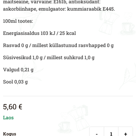
maitseaine, värvaine: E161b, antioksüdant:
askorbiinhape, emulgaator: kummiaraabik E445.
100ml tootes:
Energiasisaldus 103 kJ / 25 kcal
Rasvad 0 g / millest küllastunud rasvhapped 0 g
Süsivesikud 1,0 g / millest suhkrud 1,0 g
Valgud 0,21 g
Sool 0,03 g
5,60
€
Laos
-
+
Kogus