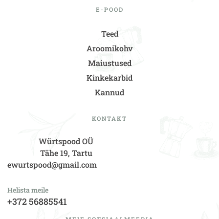
E-POOD
Teed
Aroomikohv
Maiustused
Kinkekarbid
Kannud
KONTAKT
Würtspood OÜ
Tähe 19, Tartu
ewurtspood@gmail.com
Helista meile
+372 56885541
MEIE SOTSIAALMEEDIA