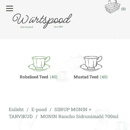
(0)
Rohelised Teed
(40)
Mustad Teed
(40)
O
Esileht
/
E-pood
/
SIIRUP MONIN +
TARVIKUD
/
MONIN Rancho Sidrunimahl 700ml