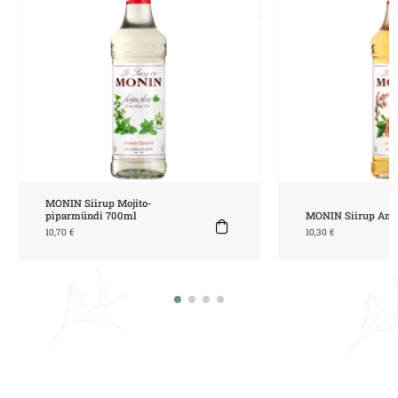
MONIN Siirup Mojito-
piparmündi 700ml
MONIN Siirup Ama
10,70
€
10,30
€