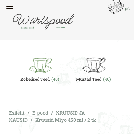
(0)
Rohelised Teed
(40)
Mustad Teed
(40)
O
Esileht
/
E-pood
/
KRUUSID JA
KAUSID
/
Kruusid Miyo 450 ml / 2 tk