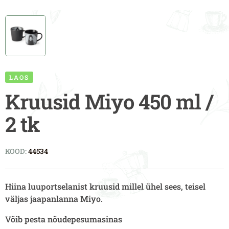
LAOS
Kruusid Miyo 450 ml /
2 tk
KOOD:
44534
Hiina luuportselanist kruusid millel ühel sees, teisel
väljas jaapanlanna Miyo.
Võib pesta nõudepesumasinas