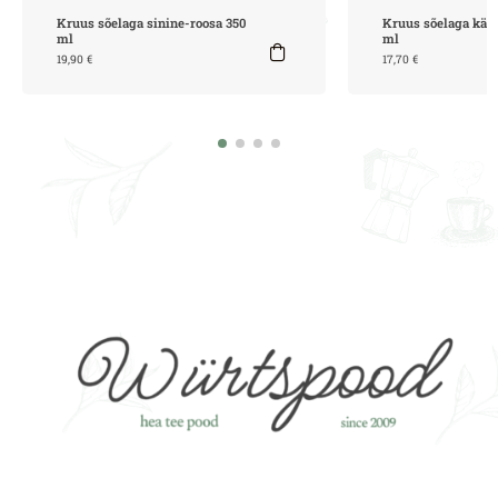
Kruus sõelaga sinine-roosa 350
Kruus sõelaga kär
ml
ml
19,90
€
17,70
€