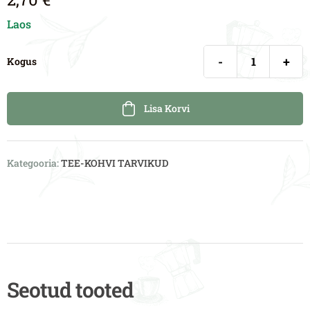
Laos
-
+
Kogus
Lisa Korvi
Kategooria:
TEE-KOHVI TARVIKUD
Seotud tooted