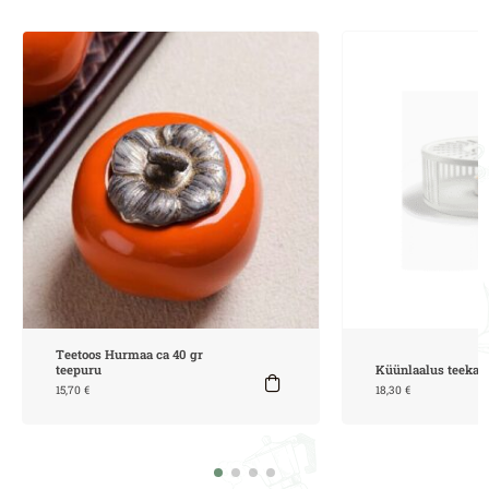
Teetoos Hurmaa ca 40 gr
teepuru
Küünlaalus teekan
15,70
€
18,30
€