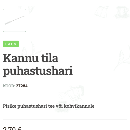
LAOS
Kannu tila
puhastushari
KOOD:
27284
Pisike puhastushari tee või kohvikannule
2,70
€