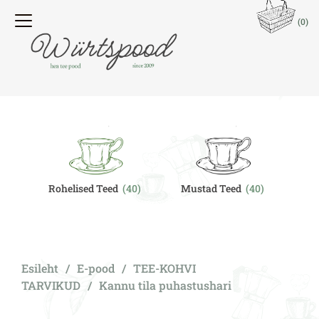
(0)
Rohelised Teed
(40)
Mustad Teed
(40)
O
Esileht
/
E-pood
/
TEE-KOHVI
TARVIKUD
/
Kannu tila puhastushari