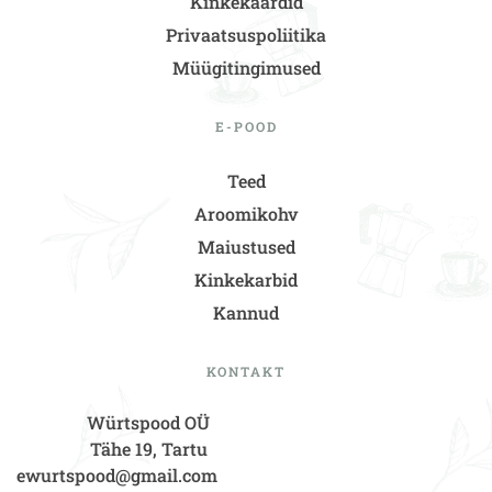
Kinkekaardid
Privaatsuspoliitika
Müügitingimused
E-POOD
Teed
Aroomikohv
Maiustused
Kinkekarbid
Kannud
KONTAKT
Würtspood OÜ
Tähe 19, Tartu
ewurtspood@gmail.com