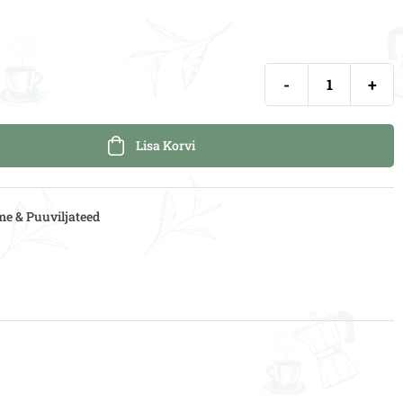
-
+
Lisa Korvi
me & Puuviljateed