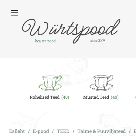
egory
Rohelised Teed
(40)
Mustad Teed
(40)
Esileht
/
E-pood
/
TEED
/
Taime & Puuviljateed
/
E