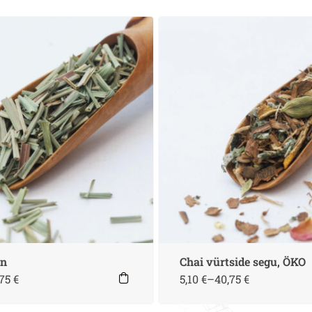
in
Chai vürtside segu, ÖKO
,75
€
5,10
€
–
40,75
€