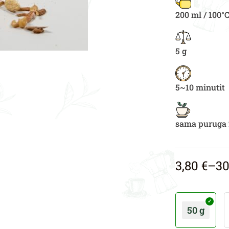
200 ml / 100°
5 g
5~10 minutit
sama puruga 
3,80
€
–
3
50 g