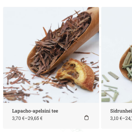
Lapacho-apelsini tee
Sidrunhe
3,70
€
–
29,65
€
3,10
€
–
24