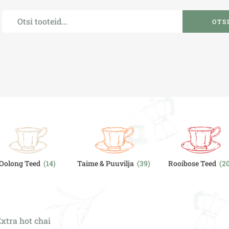
OTS
Oolong Teed
(14)
Taime & Puuvilja
(39)
Rooibose Teed
(2
xtra hot chai