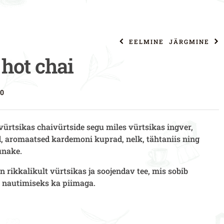
EELMINE
JÄRGMINE
 hot chai
4,90
€
–
39,25
€
3,80
€
–
30,40
€
70
 vürtsikas chaivürtside segu miles vürtsikas
ingver,
d, aromaatsed
kardemon
i kuprad,
nelk
,
tähtaniis
ning
aunake
.
 rikkalikult vürtsikas ja soojendav tee, mis sobib
 nautimiseks ka piimaga.