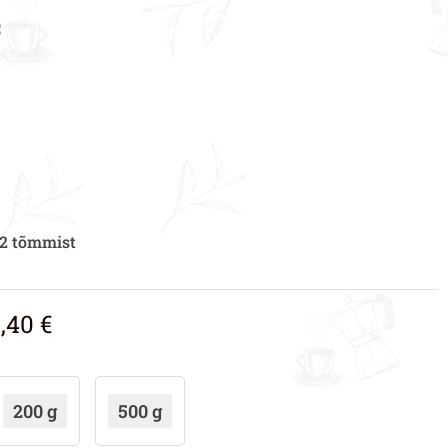
C
2 tõmmist
0,40
€
200 g
500 g