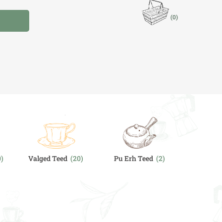
(0)
I
0)
Valged Teed
(20)
Pu Erh Teed
(2)
Chai & V