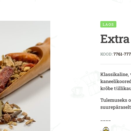
LAOS
Extra
KOOD:
7761-77
Klassikaline,
kaneel
ikoore
krõbe
tšillik
Tulemuseks on
suurepäraselt
____